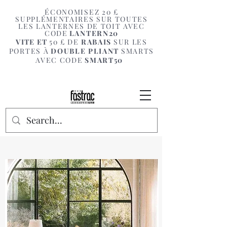
ÉCONOMISEZ 20 £
SUPPLÉMENTAIRES SUR TOUTES
LES LANTERNES DE TOIT AVEC
CODE
LANTERN20
VITE ET
50 £ DE
RABAIS
SUR LES
PORTES À
DOUBLE PLIANT
SMARTS
AVEC CODE
SMART50