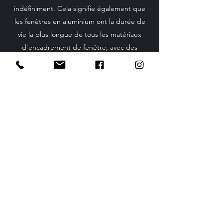
indéfiniment. Cela signifie également que
les fenêtres en aluminium ont la durée de
vie la plus longue de tous les matériaux
d'encadrement de fenêtre, avec des
périodes de remplacement typiques de 40
ans - par rapport à une période de
remplacement typique de 35 ans pour
l'acier, le PVC et le bois. (Source: BRE British
Research Establishment)