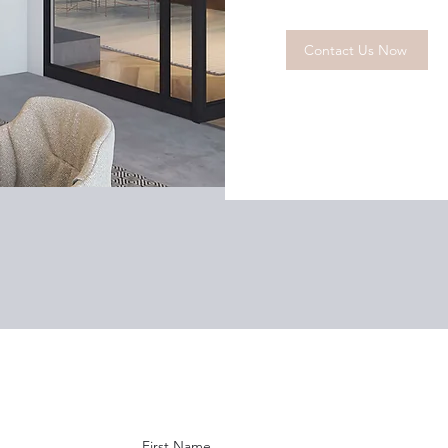
Contact Us Now
First Name