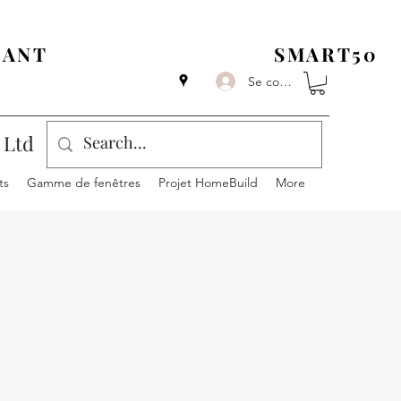
LANTERNES DE TOIT AVEC CODE
IANT
SMARTS AVEC CODE
SMART50
Se connecter
 Ltd
ts
Gamme de fenêtres
Projet HomeBuild
More