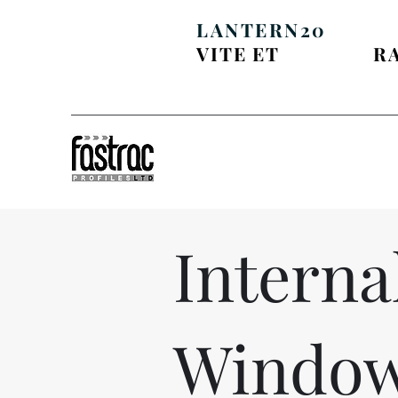
ÉCONOMISEZ 20 £
LANTERN20
VITE ET
50 £ DE
R
Interna
Window