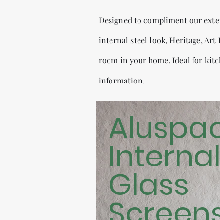
Designed
to
compliment
our exte
internal steel look, Heritage, Ar
room in your home. Ideal for kitc
information.
Aluspa
Interna
Glass
Screen